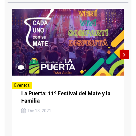
navigate_next
Eventos
La Puerta: 11º Festival del Mate y la
Familia
Dic 13, 2021