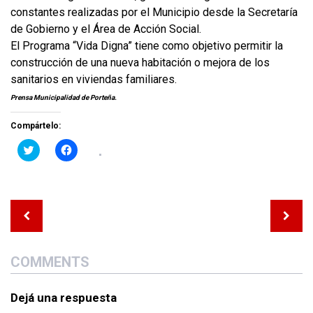
constantes realizadas por el Municipio desde la Secretaría
de Gobierno y el Área de Acción Social.
El Programa “Vida Digna” tiene como objetivo permitir la
construcción de una nueva habitación o mejora de los
sanitarios en viviendas familiares.
Prensa Municipalidad de Porteña.
Compártelo:
H
H
a
a
c
c
é
é
c
c
l
l
i
i
Navegación
c
c
de
k
k
p
p
entradas
a
a
r
r
a
a
COMMENTS
c
c
o
o
m
m
p
p
Dejá una respuesta
a
a
r
r