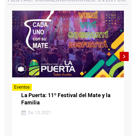
navigate_next
Eventos
La Puerta: 11º Festival del Mate y la
Familia
Dic 13, 2021