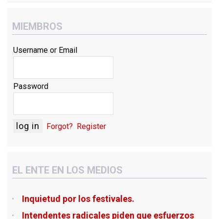
v
e
a
v
)
a
)
MIEMBROS
Username or Email
Password
Forgot?
Register
EL ENTE EN LOS MEDIOS
Inquietud por los festivales.
Intendentes radicales piden que esfuerzos