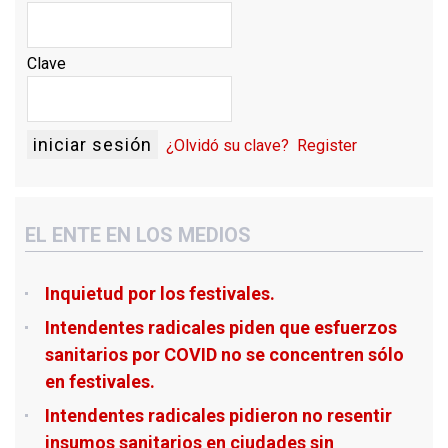
e
v
n
e
t
n
a
t
n
a
Clave
a
n
n
a
u
n
e
u
v
e
a
v
)
a
¿Olvidó su clave?
Register
)
EL ENTE EN LOS MEDIOS
Inquietud por los festivales.
Intendentes radicales piden que esfuerzos
sanitarios por COVID no se concentren sólo
en festivales.
Intendentes radicales pidieron no resentir
insumos sanitarios en ciudades sin