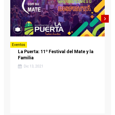
navigate_next
Eventos
La Puerta: 11º Festival del Mate y la
Familia
Dic 13, 2021